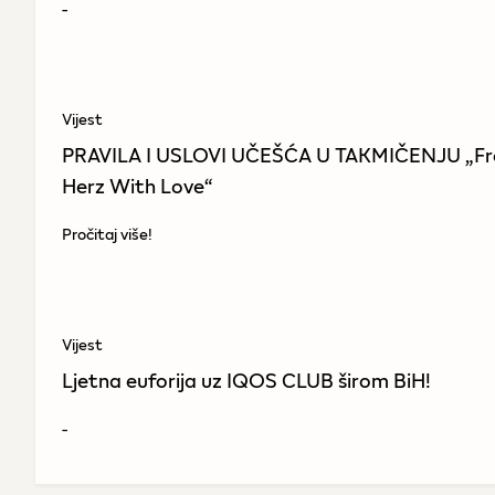
-
Vijest
PRAVILA I USLOVI UČEŠĆA U TAKMIČENJU „F
Herz With Love“
Pročitaj više!
Vijest
Ljetna euforija uz IQOS CLUB širom BiH!
-