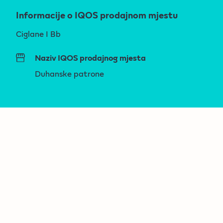
Informacije o IQOS prodajnom mjestu
Ciglane I Bb
Naziv IQOS prodajnog mjesta
Duhanske patrone