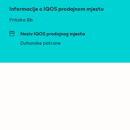
Informacije o IQOS prodajnom mjestu
Pritoka Bb
Naziv IQOS prodajnog mjesta
Duhanske patrone