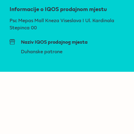
Informacije o IQOS prodajnom mjestu
Psc Mepas Mall Kneza Viseslava I Ul. Kardinala
Stepinca 00
Naziv IQOS prodajnog mjesta
Duhanske patrone