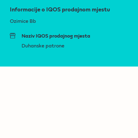
Informacije o IQOS prodajnom mjestu
Ozimice Bb
Naziv IQOS prodajnog mjesta
Duhanske patrone