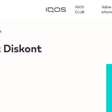
IQOS
Važne
CLUB
inform
t
 Diskont