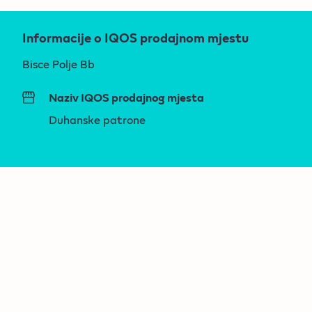
Informacije o IQOS prodajnom mjestu
Bisce Polje Bb
Naziv IQOS prodajnog mjesta
Duhanske patrone