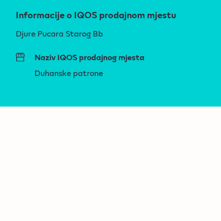
Informacije o IQOS prodajnom mjestu
Djure Pucara Starog Bb
Naziv IQOS prodajnog mjesta
Duhanske patrone