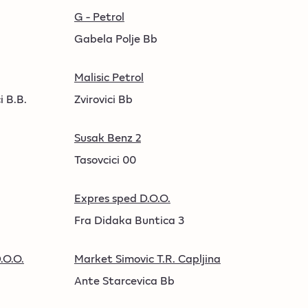
G - Petrol
Gabela Polje Bb
Malisic Petrol
i B.B.
Zvirovici Bb
Susak Benz 2
Tasovcici 00
Expres sped D.O.O.
Fra Didaka Buntica 3
.O.O.
Market Simovic T.R. Capljina
Ante Starcevica Bb