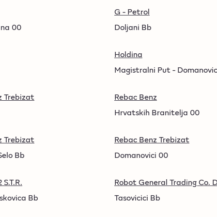
G - Petrol
na 00
Doljani Bb
Holdina
Magistralni Put - Domanovic
 Trebizat
Rebac Benz
b
Hrvatskih Branitelja 00
 Trebizat
Rebac Benz Trebizat
Selo Bb
Domanovici 00
 S.T.R.
Robot General Trading Co. D
skovica Bb
Tasovicici Bb