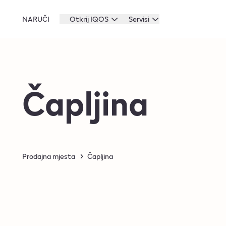
NARUČI
Otkrij IQOS
Servisi
Čapljina
Prodajna mjesta
Čapljina