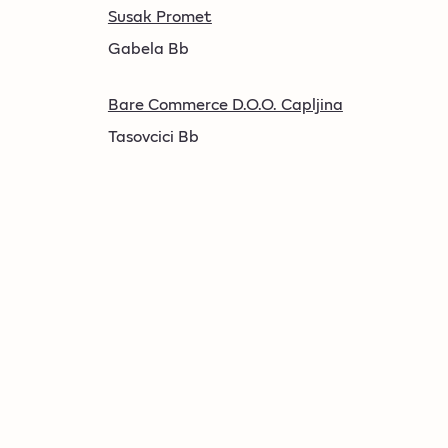
Susak Promet
Gabela Bb
Bare Commerce D.O.O. Capljina
Tasovcici Bb