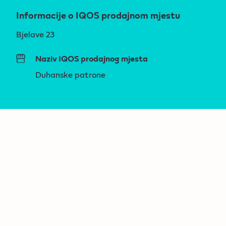
Informacije o IQOS prodajnom mjestu
Bjelave 23
Naziv IQOS prodajnog mjesta
Duhanske patrone