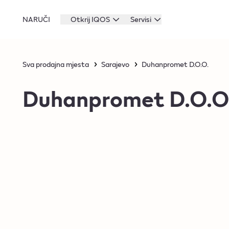
NARUČI
Otkrij IQOS
Servisi
Sva prodajna mjesta
Sarajevo
Duhanpromet D.O.O.
Duhanpromet D.O.O