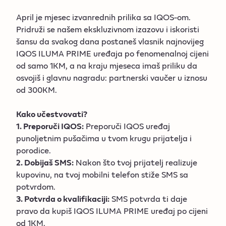
April je mjesec izvanrednih prilika sa IQOS-om.
Pridruži se našem ekskluzivnom izazovu i iskoristi
šansu da svakog dana postaneš vlasnik najnovijeg
IQOS ILUMA PRIME uređaja po fenomenalnoj cijeni
od samo 1KM, a na kraju mjeseca imaš priliku da
osvojiš i glavnu nagradu: partnerski vaučer u iznosu
od 300KM.
Kako učestvovati?
1. Preporuči IQOS:
Preporuči IQOS uređaj
punoljetnim pušačima u tvom krugu prijatelja i
porodice.
2. Dobijaš SMS:
Nakon što tvoj prijatelj realizuje
kupovinu, na tvoj mobilni telefon stiže SMS sa
potvrdom.
3. Potvrda o kvalifikaciji:
SMS potvrda ti daje
pravo da kupiš IQOS ILUMA PRIME uređaj po cijeni
od 1KM.