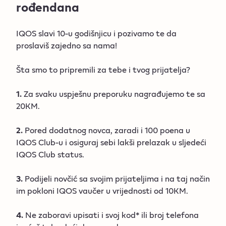
rođendana
IQOS slavi 10-u godišnjicu i pozivamo te da
proslaviš zajedno sa nama!
Šta smo to pripremili za tebe i tvog prijatelja?
1.
Za svaku uspješnu preporuku nagrađujemo te sa
20KM.
2.
Pored dodatnog novca, zaradi i 100 poena u
IQOS Club-u i osiguraj sebi lakši prelazak u sljedeći
IQOS Club status.
3.
Podijeli novčić sa svojim prijateljima i na taj način
im pokloni IQOS vaučer u vrijednosti od 10KM.
4.
Ne zaboravi upisati i svoj kod* ili broj telefona