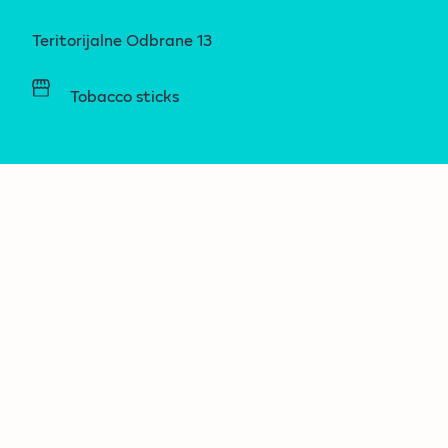
Teritorijalne Odbrane 13
Tobacco sticks